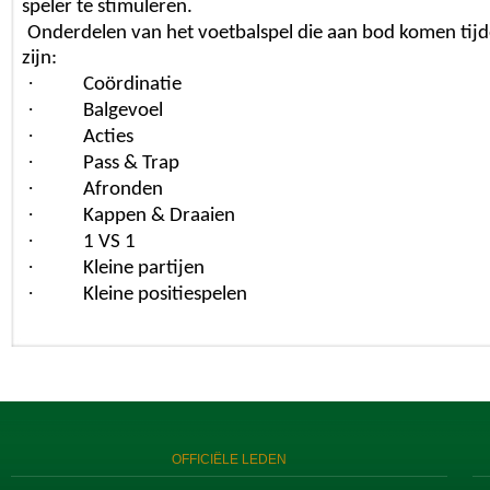
speler te stimuleren.
Onderdelen van het voetbalspel die aan bod komen tijde
zijn:
·
Coördinatie
·
Balgevoel
·
Acties
·
Pass & Trap
·
Afronden
·
Kappen & Draaien
·
1 VS 1
·
Kleine partijen
·
Kleine positiespelen
OFFICIËLE LEDEN